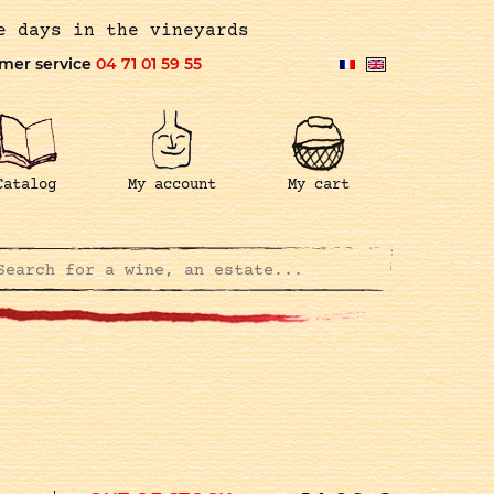
e days in the vineyards
mer service
04 71 01 59 55
Catalog
My account
My cart