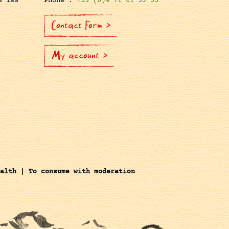
s les
Phone :
+33 (0)4 71 01 59 55
Contact Form >
My account >
alth | To consume with moderation