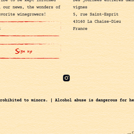
ribe to be kept informed
Des journées entières dan
l our news, the wonders of
vignes
avorite winegrowers!
5, rue Saint-Esprit
43160 La Chaise-Dieu
France
rohibited to minors. | Alcohol abuse is dangerous for he