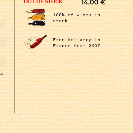
14,00
€
OUT OF STOCK
100% of wines in
stock
Free delivery in
France from 260€
is