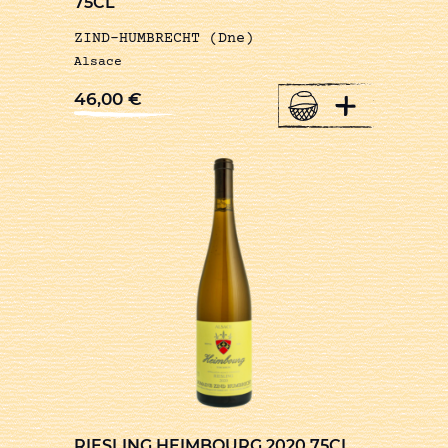
75CL
ZIND-HUMBRECHT (Dne)
Alsace
+
46,00
€
RIESLING HEIMBOURG 2020 75CL