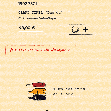
1992 75CL
GRAND TINEL (Dne du)
Châteauneuf-du-Pape
+
48,00
€
Voir tous les vins du domaine >
100% des vins
en stock