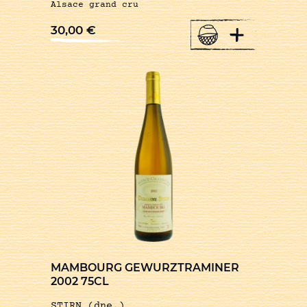
Alsace grand cru
+
30,00
€
MAMBOURG GEWURZTRAMINER
2002 75CL
STIRN (dne.)