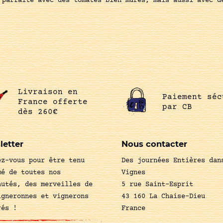
 parfaite avec des tomates bien mûres, mais aussi avec d
Livraison en
Paiement séc
France offerte
par CB
dès 260€
letter
Nous contacter
ez-vous pour être tenu
Des journées Entières dan
mé de toutes nos
Vignes
autés, des merveilles de
5 rue Saint-Esprit
igneronnes et vignerons
43 160 La Chaise-Dieu
rés !
France