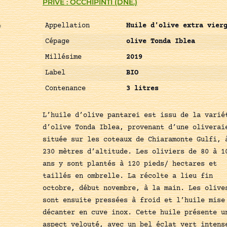
PRIVÉ : OCCHIPINTI (DNE.)
Appellation
Huile d'olive extra vier
Cépage
olive Tonda Iblea
Millésime
2019
Label
BIO
Contenance
3 litres
L’huile d’olive pantarei est issu de la varié
d’olive Tonda Iblea, provenant d’une oliverai
située sur les coteaux de Chiaramonte Gulfi, 
230 mètres d’altitude. Les oliviers de 80 à 1
ans y sont plantés à 120 pieds/ hectares et
taillés en ombrelle. La récolte a lieu fin
octobre, début novembre, à la main. Les olive
sont ensuite pressées à froid et l’huile mise
décanter en cuve inox. Cette huile présente u
aspect velouté, avec un bel éclat vert intens