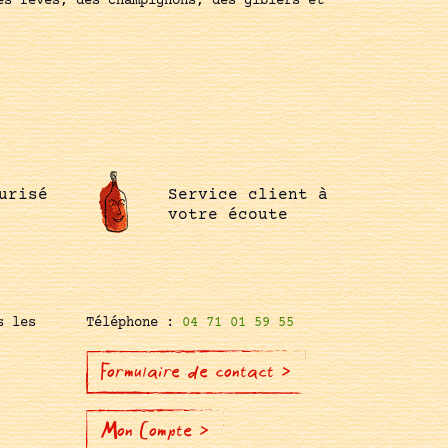
es fèves, des champignons, des gibiers et
urisé
Service client à
votre écoute
s les
Téléphone :
04 71 01 59 55
Formulaire de contact >
Mon Compte >