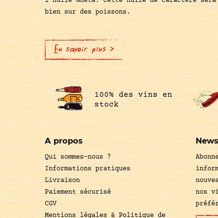
l'huile Gheta. Cette huile de caractère sera
bien sur des poissons.
En savoir plus >
100% des vins en
stock
A propos
News
Qui sommes-nous ?
Abonn
Informations pratiques
infor
Livraison
nouve
Paiement sécurisé
nos v
CGV
préfé
Mentions légales & Politique de