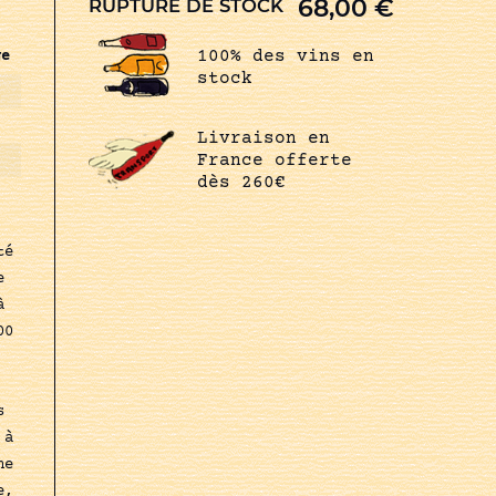
68,00
€
RUPTURE DE STOCK
100% des vins en
ge
stock
Livraison en
France offerte
dès 260€
té
e
à
00
s
 à
ne
e,