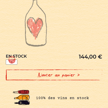
144,00
€
EN STOCK
quantité
de
1er
CRU
CLOS
Ajouter au panier >
DE
LA
MARECHALE
BLANC
100% des vins en stock