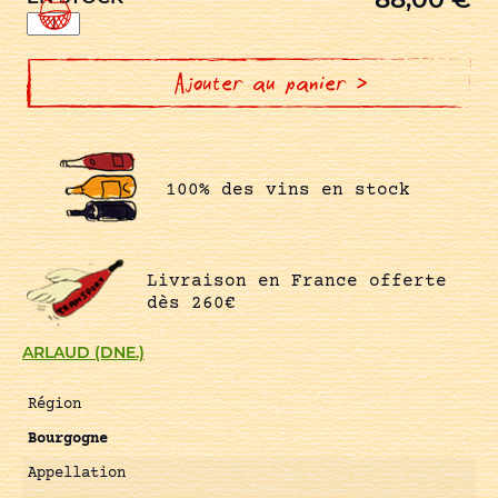
quantité
de
1er
CRU
LES
Ajouter au panier >
MILLANDES
100% des vins en stock
Livraison en France offerte
dès 260€
ARLAUD (DNE.)
Région
Bourgogne
Appellation