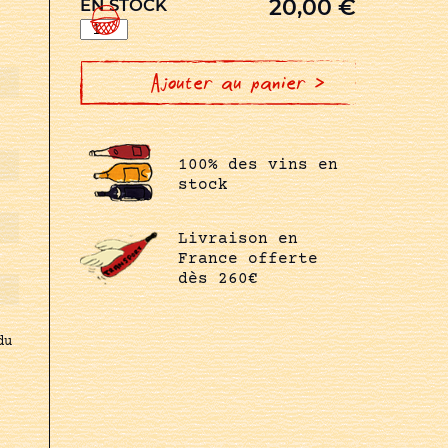
20,00
€
EN STOCK
quantité
de
ARBOIS
NO
SIN
Ajouter au panier >
TOU
TSEFS
100% des vins en
stock
Livraison en
France offerte
dès 260€
du