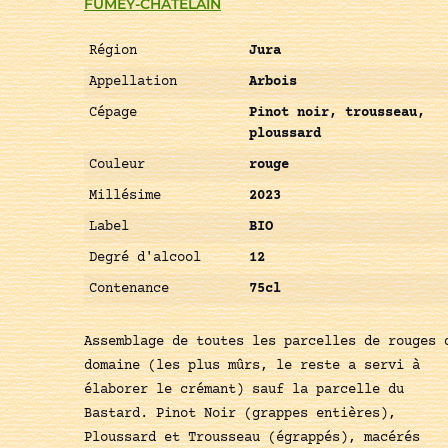
FUMEY-CHATELAIN
Région
Jura
Appellation
Arbois
Cépage
Pinot noir, trousseau,
ploussard
Couleur
rouge
Millésime
2023
Label
BIO
Degré d'alcool
12
Contenance
75cl
Assemblage de toutes les parcelles de rouges 
domaine (les plus mûrs, le reste a servi à
élaborer le crémant) sauf la parcelle du
Bastard. Pinot Noir (grappes entières),
Ploussard et Trousseau (égrappés), macérés