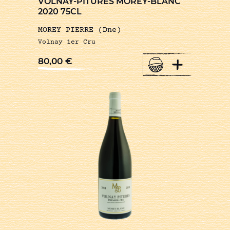
VOLNAY-PITURES MOREY-BLANC
2020 75CL
MOREY PIERRE (Dne)
Volnay 1er Cru
+
80,00
€