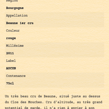
Région
Bourgogne
Appellation
Beaune 1er cru
Couleur
rouge
Millésime
2011
Label
AUCUN
Contenance
75cl
Un très beau cru de Beaune, situé juste au dessus
du Clos des Mouches. Cru d’altitude, au très grand
potentiel de garde, il n’a rien à envier à son