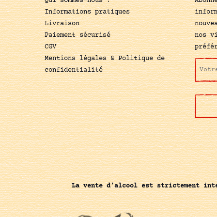
Qui sommes-nous ?
Abonn
Informations pratiques
infor
Livraison
nouve
Paiement sécurisé
nos v
CGV
préfé
Mentions légales & Politique de
confidentialité
La vente d’alcool est strictement int