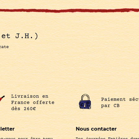
 et J.H.)
cate
Livraison en
Paiement séc
France offerte
par CB
dès 260€
letter
Nous contacter