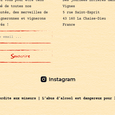
ez-vous pour être tenu
Des journées Entières dan
mé de toutes nos
Vignes
autés, des merveilles de
5 rue Saint-Esprit
igneronnes et vignerons
43 160 La Chaise-Dieu
rés !
France
Instagram
erdite aux mineurs | L’abus d’alcool est dangereux pour 