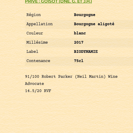
PRIVÉ : GOISOT (DNE. G. ET J.H.)
Région
Bourgogne
Appellation
Bourgogne aligoté
Couleur
blanc
Millésime
2017
Label
BIODYNAMIE
Contenance
75cl
91/100 Robert Parker (Neil Martin) Wine
Advocate
14.5/20 RVF