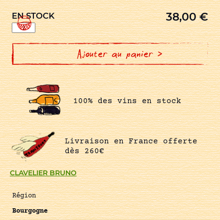
38,00
€
EN STOCK
quantité
de
BOURGOGNE
PINOT
NOIR
Ajouter au panier >
LES
CHAMPS
D'ARGENT
100% des vins en stock
Livraison en France offerte
dès 260€
CLAVELIER BRUNO
Région
Bourgogne