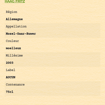
HAAG FRITZ
Région
Allemagne
Appellation
Mosel-Saar-Ruwer
Couleur
moelleux
Millésime
2003
Label
AUCUN
Contenance
75cl