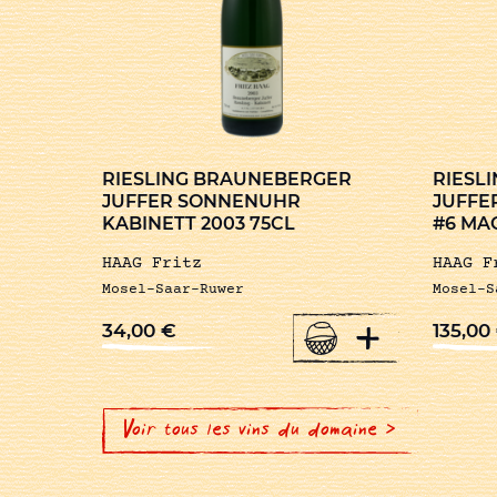
RIESLING BRAUNEBERGER
RIESL
JUFFER SONNENUHR
JUFFE
KABINETT 2003 75CL
#6 MA
HAAG Fritz
HAAG F
Mosel-Saar-Ruwer
Mosel-S
+
34,00
€
135,00
Voir tous les vins du domaine >