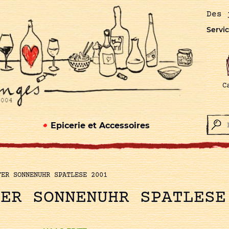
Des 
Servic
C
Epicerie et Accessoires
FER SONNENUHR SPATLESE 2001
FER SONNENUHR SPATLESE