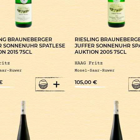
ING BRAUNEBERGER
RIESLING BRAUNEBERG
R SONNENUHR SPATLESE
JUFFER SONNENUHR SP
N 2015 75CL
AUKTION 2005 75CL
ritz
HAAG Fritz
aar-Ruwer
Mosel-Saar-Ruwer
+
€
105,00
€