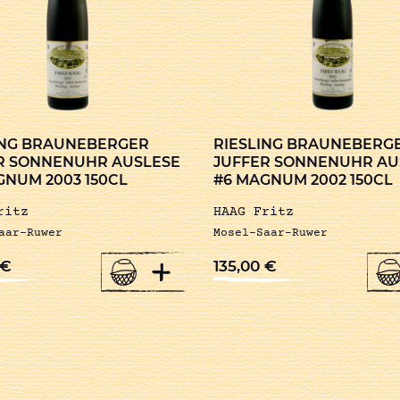
ING BRAUNEBERGER
RIESLING BRAUNEBERG
R SONNENUHR AUSLESE
JUFFER SONNENUHR AU
GNUM 2003 150CL
#6 MAGNUM 2002 150CL
ritz
HAAG Fritz
aar-Ruwer
Mosel-Saar-Ruwer
+
€
135,00
€