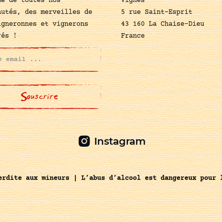
mé de toutes nos
Vignes
autés, des merveilles de
5 rue Saint-Esprit
igneronnes et vignerons
43 160 La Chaise-Dieu
rés !
France
Instagram
erdite aux mineurs | L’abus d’alcool est dangereux pour 