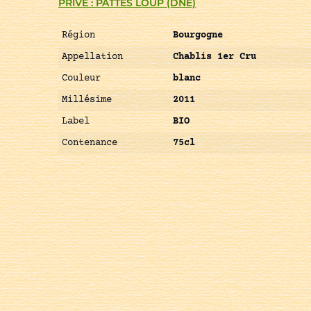
PRIVÉ : PATTES LOUP (DNE)
Région
Bourgogne
Appellation
Chablis 1er Cru
Couleur
blanc
Millésime
2011
Label
BIO
Contenance
75cl