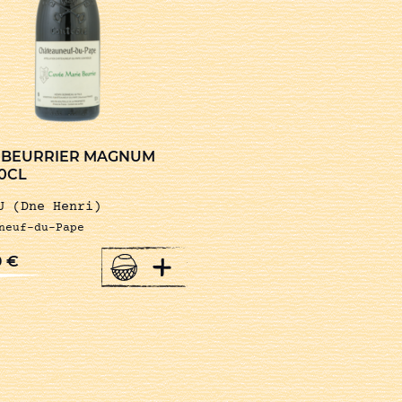
 BEURRIER MAGNUM
50CL
U (Dne Henri)
neuf-du-Pape
+
0
€