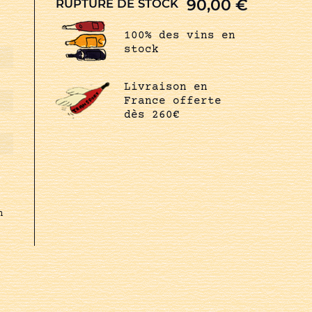
90,00
€
RUPTURE DE STOCK
100% des vins en
stock
Livraison en
France offerte
dès 260€
n