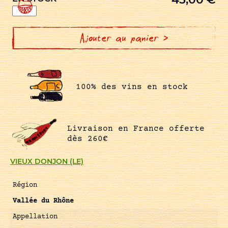
quantité
de
CHATEAUNEUF
DU
PAPE
Ajouter au panier >
ROUGE
100% des vins en stock
Livraison en France offerte
dès 260€
VIEUX DONJON (LE)
Région
Vallée du Rhône
Appellation