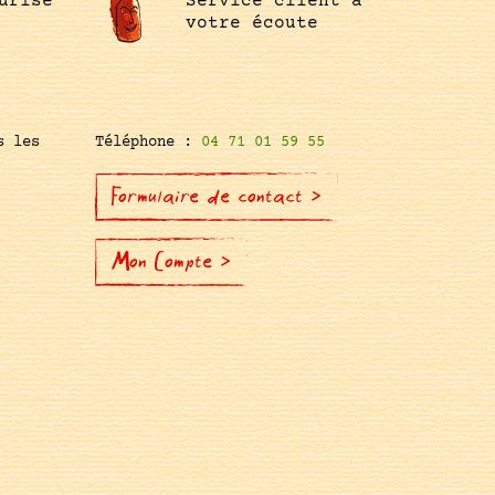
urisé
Service client à
votre écoute
s les
Téléphone :
04 71 01 59 55
Formulaire de contact >
Mon Compte >