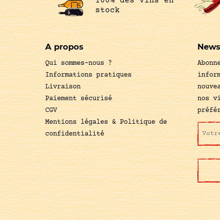
100% des vins en
stock
A propos
News
Qui sommes-nous ?
Abonn
Informations pratiques
infor
Livraison
nouve
Paiement sécurisé
nos v
CGV
préfé
Mentions légales & Politique de
confidentialité