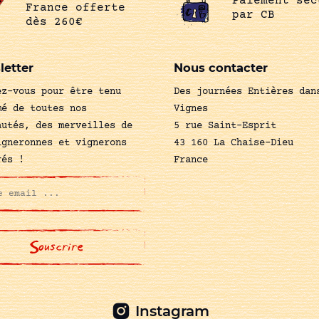
Paiement séc
France offerte
par CB
dès 260€
letter
Nous contacter
ez-vous pour être tenu
Des journées Entières dan
mé de toutes nos
Vignes
autés, des merveilles de
5 rue Saint-Esprit
igneronnes et vignerons
43 160 La Chaise-Dieu
rés !
France
Instagram