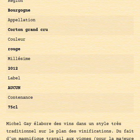
Région
Bourgogne
Appellation
Corton grand cru
Couleur
rouge
Millésime
2012
Label
AUCUN
Contenance
75cl
Michel Gay élabore des vins dans un style très
traditionnel sur le plan des vinifications. Du fait
d’un magnifique travail aux vignes (pour la majeure