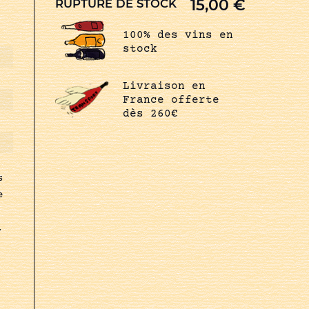
15,00
€
RUPTURE DE STOCK
100% des vins en
stock
Livraison en
France offerte
dès 260€
s
e
,