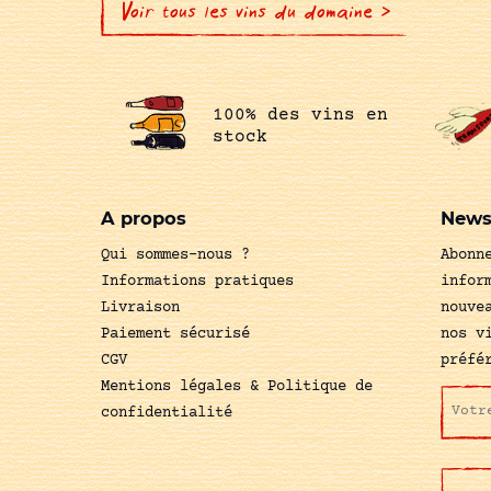
Voir tous les vins du domaine >
100% des vins en
stock
A propos
News
Qui sommes-nous ?
Abonn
Informations pratiques
infor
Livraison
nouve
Paiement sécurisé
nos v
CGV
préfé
Mentions légales & Politique de
confidentialité