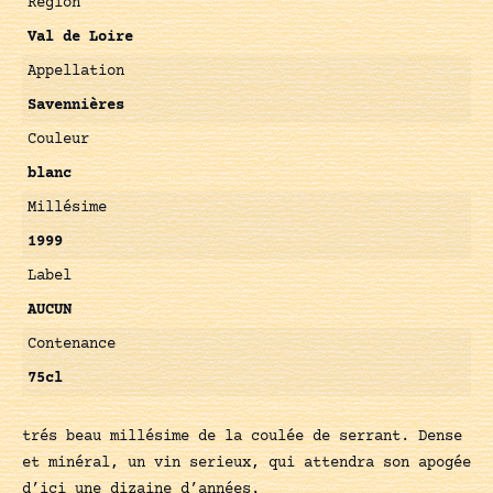
Région
Val de Loire
Appellation
Savennières
Couleur
blanc
Millésime
1999
Label
AUCUN
Contenance
75cl
trés beau millésime de la coulée de serrant. Dense
et minéral, un vin serieux, qui attendra son apogée
d’ici une dizaine d’années.