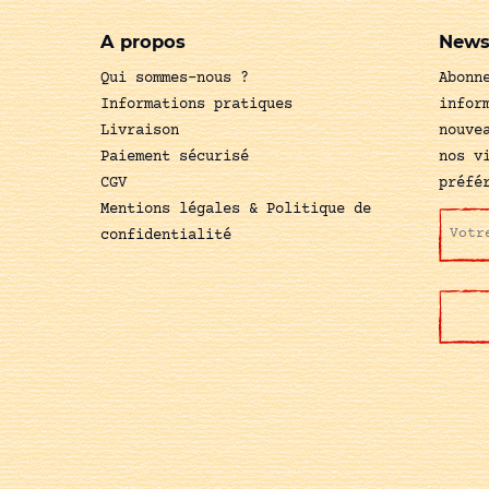
A propos
News
Qui sommes-nous ?
Abonn
Informations pratiques
infor
Livraison
nouve
Paiement sécurisé
nos v
CGV
préfé
Mentions légales & Politique de
confidentialité