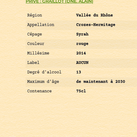
PRIVÉ : GRAILLOT (DNE. ALAIN)
Région
Vallée du Rhône
Appellation
Crozes-Hermitage
Cépage
Syrah
Couleur
rouge
Millésime
2014
Label
AUCUN
Degré d'alcool
13
Maximum d'âge
de maintenant à 2030
Contenance
75cl