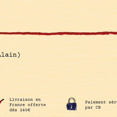
Alain)
Livraison en
Paiement séc
France offerte
par CB
dès 260€