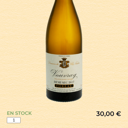
30,00
€
EN STOCK
quantité
de
DEMI