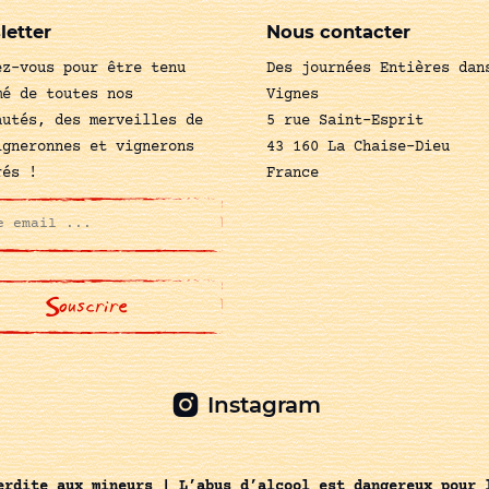
letter
Nous contacter
ez-vous pour être tenu
Des journées Entières dan
mé de toutes nos
Vignes
autés, des merveilles de
5 rue Saint-Esprit
igneronnes et vignerons
43 160 La Chaise-Dieu
rés !
France
Instagram
erdite aux mineurs | L’abus d’alcool est dangereux pour 