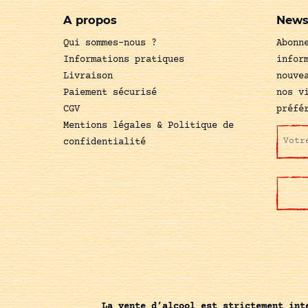
A propos
News
Qui sommes-nous ?
Abonn
Informations pratiques
infor
Livraison
nouve
Paiement sécurisé
nos v
CGV
préfé
Mentions légales & Politique de
confidentialité
La vente d’alcool est strictement int