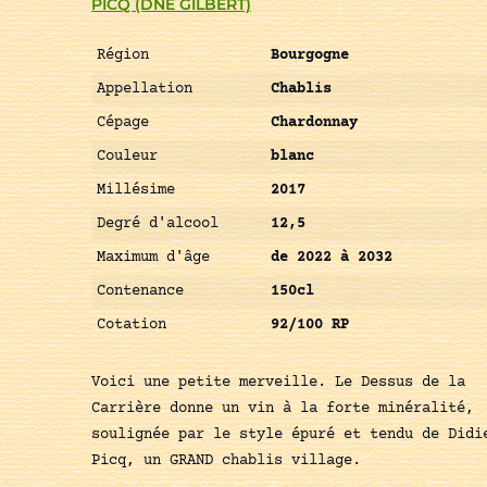
PICQ (DNE GILBERT)
Région
Bourgogne
Appellation
Chablis
Cépage
Chardonnay
Couleur
blanc
Millésime
2017
Degré d'alcool
12,5
Maximum d'âge
de 2022 à 2032
Contenance
150cl
Cotation
92/100 RP
Voici une petite merveille. Le Dessus de la
Carrière donne un vin à la forte minéralité,
soulignée par le style épuré et tendu de Didi
Picq, un GRAND chablis village.