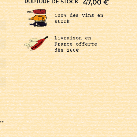
47,00
€
RUPTURE DE STOCK
100% des vins en
stock
Livraison en
France offerte
dès 260€
er