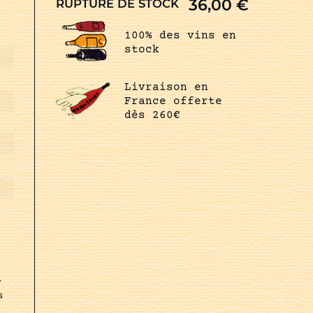
36,00
€
RUPTURE DE STOCK
100% des vins en
stock
Livraison en
France offerte
dès 260€
,
s