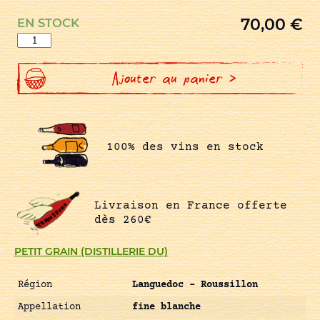
70,00
€
EN STOCK
quantité
de
GRAIN
D'AMBRE
(GRAPPA
Ajouter au panier >
DE
MUSCAT)
100% des vins en stock
Livraison en France offerte
dès 260€
PETIT GRAIN (DISTILLERIE DU)
Région
Languedoc – Roussillon
Appellation
fine blanche