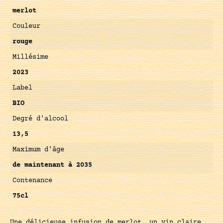
merlot
Couleur
rouge
Millésime
2023
Label
BIO
Degré d'alcool
13,5
Maximum d'âge
de maintenant à 2035
Contenance
75cl
Une délicieuse infusion de merlot, un vin claire,