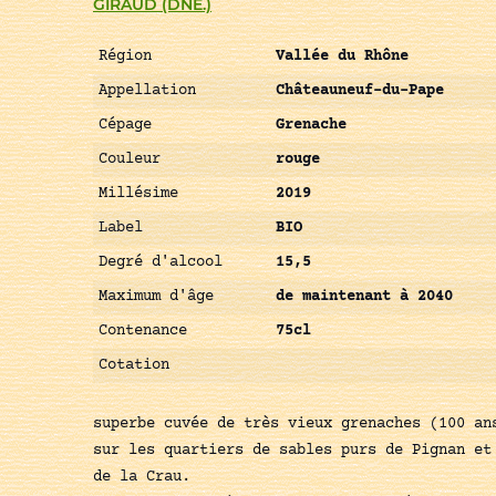
GIRAUD (DNE.)
Région
Vallée du Rhône
Appellation
Châteauneuf-du-Pape
Cépage
Grenache
Couleur
rouge
Millésime
2019
Label
BIO
Degré d'alcool
15,5
Maximum d'âge
de maintenant à 2040
Contenance
75cl
Cotation
superbe cuvée de très vieux grenaches (100 an
sur les quartiers de sables purs de Pignan et
de la Crau.