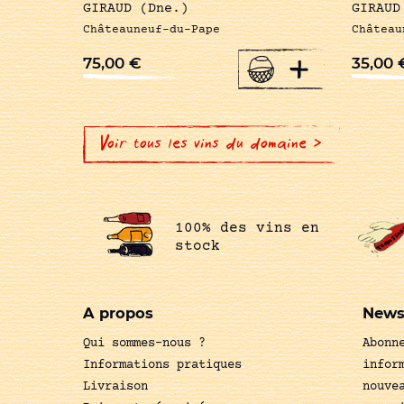
GIRAUD (Dne.)
GIRAUD
Châteauneuf-du-Pape
Château
+
75,00
€
35,00
Voir tous les vins du domaine >
100% des vins en
stock
A propos
News
Qui sommes-nous ?
Abonn
Informations pratiques
infor
Livraison
nouve