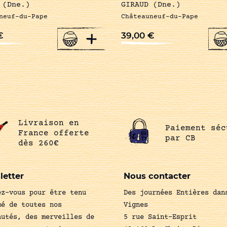
 (Dne.)
GIRAUD (Dne.)
neuf-du-Pape
Châteauneuf-du-Pape
+
€
39,00
€
Livraison en
Paiement séc
France offerte
par CB
dès 260€
letter
Nous contacter
ez-vous pour être tenu
Des journées Entières dan
mé de toutes nos
Vignes
autés, des merveilles de
5 rue Saint-Esprit