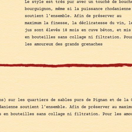
Le style est très pur avec un touché de bouch
bourguignon, même si la puissance rhodanienne
soutient l’ensemble. Afin de préserver au
maximum la finesse, la déclicatesse du vin, l
jus sont élevés 18 mois en cuve béton, et mis
en bouteilles sans collage ni filtration. Pou
les amoureux des grands grenaches
ns) sur les quartiers de sables purs de Pignan et de la 
danienne soutient l'ensemble. Afin de préserver au maxim
s en bouteilles sans collage ni filtration. Pour les amo