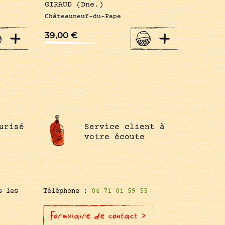
GIRAUD (Dne.)
Châteauneuf-du-Pape
+
+
39,00
€
urisé
Service client à
votre écoute
s les
Téléphone :
04 71 01 59 55
Formulaire de contact >