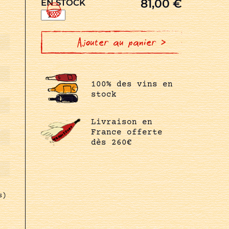
81,00
€
EN STOCK
quantité
de
GRENACHES
DE
PIERRE
Ajouter au panier >
100% des vins en
stock
Livraison en
France offerte
dès 260€
s)