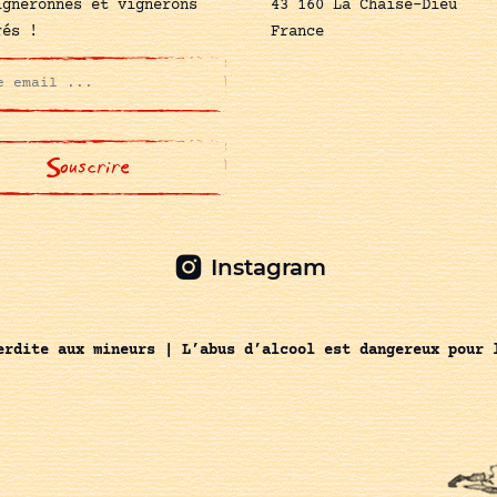
igneronnes et vignerons
43 160 La Chaise-Dieu
rés !
France
Instagram
erdite aux mineurs | L’abus d’alcool est dangereux pour 