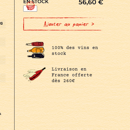
56,60
€
EN STOCK
quantité
de
GROTTE
ALTE
Ajouter au panier >
CG
100% des vins en
stock
Livraison en
France offerte
dès 260€
a