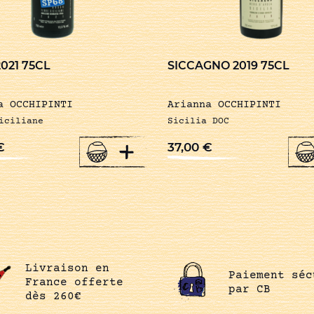
2021 75CL
SICCAGNO 2019 75CL
a OCCHIPINTI
Arianna OCCHIPINTI
iciliane
Sicilia DOC
+
€
37,00
€
Livraison en
Paiement séc
France offerte
par CB
dès 260€