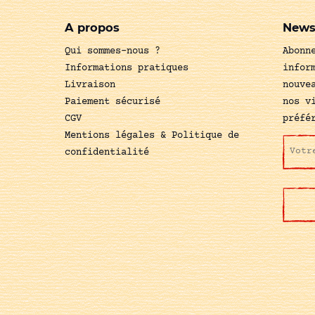
A propos
News
Qui sommes-nous ?
Abonn
Informations pratiques
infor
Livraison
nouve
Paiement sécurisé
nos v
CGV
préfé
Mentions légales & Politique de
confidentialité