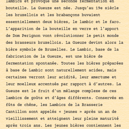
lambics et provoque une seconde fermentation en
bouteille. La Gueuze est née. Jusqu’au 19e siècle
les bruxellois et les brabançons buvaient
essentiellement deux bières, le lambic et le faro.
L’apparition de la bouteille en verre et l’apport
de Dom Perignon vont révolutionner le petit monde
des brasseurs bruxellois. La Gueuze devint alors la
bière symbole de Bruxelles. Le Lambic, base de la
fabrication de la Gueuze, est une bière de
fermentation spontanée. Toutes les bières préparées
à base de Lambic sont naturellement acides, mais
certaines verront leur acidité, leur amertume et
leur moelleux accentués par rapport à d’autres. La
Gueuze est le fruit d’un mélange complexe de ces
lambics de goûts et d’âges différents. Conservés en
fûts de chêne, les Lambics de la Brasserie
Cantillon sont appelés « jeunes » après un an de
vieillissement et atteignent leur pleine maturité
après trois ans. Les jeunes bières contiennent les