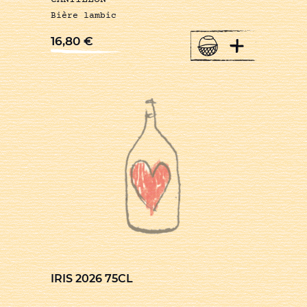
Bière lambic
+
16,80
€
IRIS 2026 75CL