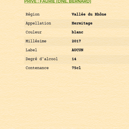
PRIVÉ : FAURIE (DNE. BERNARD)
Région
Vallée du Rhône
Appellation
Hermitage
Couleur
blanc
Millésime
2017
Label
AUCUN
Degré d'alcool
14
Contenance
75cl