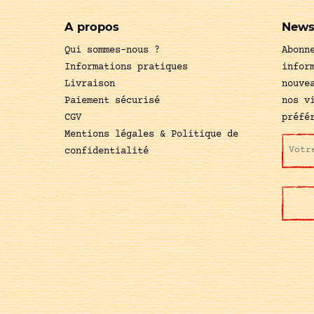
A propos
News
Qui sommes-nous ?
Abonn
Informations pratiques
infor
Livraison
nouve
Paiement sécurisé
nos v
CGV
préfé
Mentions légales & Politique de
confidentialité