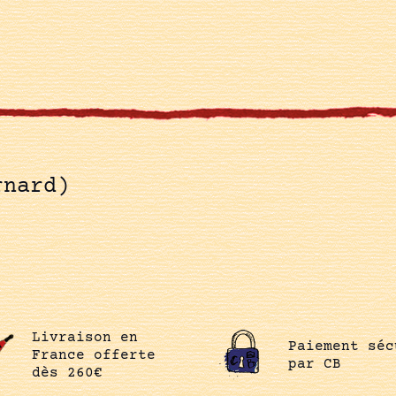
rnard)
Livraison en
Paiement séc
France offerte
par CB
dès 260€