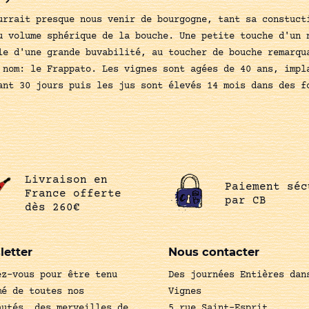
urrait presque nous venir de bourgogne, tant sa constuct
u volume sphérique de la bouche. Une petite touche d'un 
le d'une grande buvabilité, au toucher de bouche remarqu
 nom: le Frappato. Les vignes sont agées de 40 ans, impl
ant 30 jours puis les jus sont élevés 14 mois dans des f
Livraison en
Paiement séc
France offerte
par CB
dès 260€
letter
Nous contacter
ez-vous pour être tenu
Des journées Entières dan
mé de toutes nos
Vignes
autés, des merveilles de
5 rue Saint-Esprit