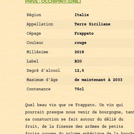
PRIVÉ : OCCHIPINTI (DNE.)
Région
Italie
Appellation
Terre Siciliane
Cépage
Frappato
Couleur
rouge
Millésime
2018
Label
BIO
Degré d'alcool
12,5
Maximum d'âge
de maintenant à 2033
Contenance
75cl
Quel beau vin que ce Frappato. Un vin qui
pourrait presque nous venir de bourgogne, tan
sa constuction se fait autour du délié du
fruit, de la finesse des arômes de petits