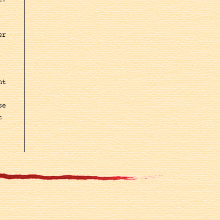
e.
er
nt
se
t