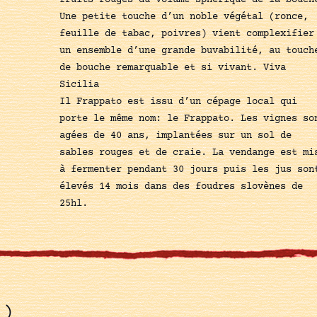
fruits rouges du volume sphérique de la bouch
Une petite touche d’un noble végétal (ronce,
feuille de tabac, poivres) vient complexifier
un ensemble d’une grande buvabilité, au touch
de bouche remarquable et si vivant. Viva
Sicilia
Il Frappato est issu d’un cépage local qui
porte le même nom: le Frappato. Les vignes so
agées de 40 ans, implantées sur un sol de
sables rouges et de craie. La vendange est mi
à fermenter pendant 30 jours puis les jus son
élevés 14 mois dans des foudres slovènes de
25hl.
.)