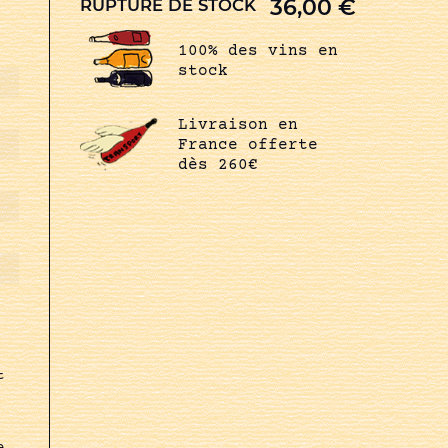
36,00
€
RUPTURE DE STOCK
100% des vins en
stock
Livraison en
France offerte
dès 260€
t