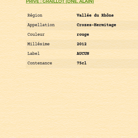
PRIVÉ : GRAILLOT (DNE. ALAIN)
Région
Vallée du Rhône
Appellation
Crozes-Hermitage
Couleur
rouge
Millésime
2012
Label
AUCUN
Contenance
75cl