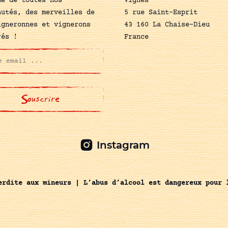
mé de toutes nos
Vignes
autés, des merveilles de
5 rue Saint-Esprit
igneronnes et vignerons
43 160 La Chaise-Dieu
rés !
France
Instagram
erdite aux mineurs | L’abus d’alcool est dangereux pour 