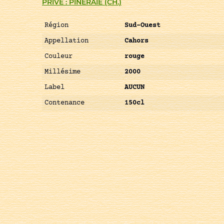
PRIVÉ : PINERAIE (CH.)
Région
Sud-Ouest
Appellation
Cahors
Couleur
rouge
Millésime
2000
Label
AUCUN
Contenance
150cl