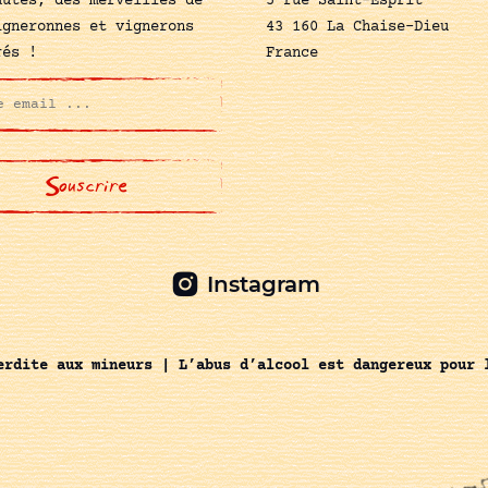
autés, des merveilles de
5 rue Saint-Esprit
igneronnes et vignerons
43 160 La Chaise-Dieu
rés !
France
Instagram
erdite aux mineurs | L’abus d’alcool est dangereux pour 