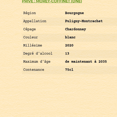
PRIVÉ : MOREY-COFFINET (DNE)
Région
Bourgogne
Appellation
Puligny-Montrachet
Cépage
Chardonnay
Couleur
blanc
Millésime
2020
Degré d'alcool
13
Maximum d'âge
de maintenant à 2035
Contenance
75cl