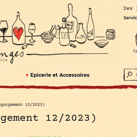
Des 
Servic
C
Epicerie et Accessoires
égorgement 12/2023)
rgement 12/2023)