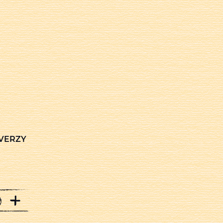
 VERZY
+