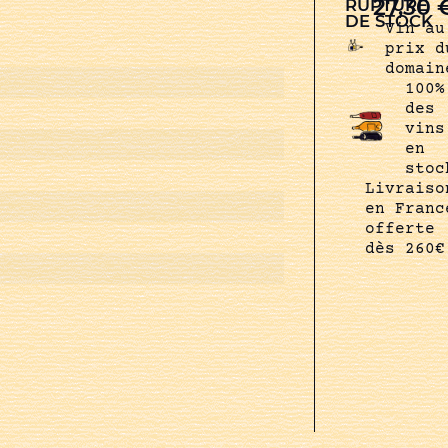
27,30
RUPTURE
DE STOCK
Vin au
prix d
domain
100%
des
vins
en
stoc
Livraiso
en Franc
offerte
dès 260€