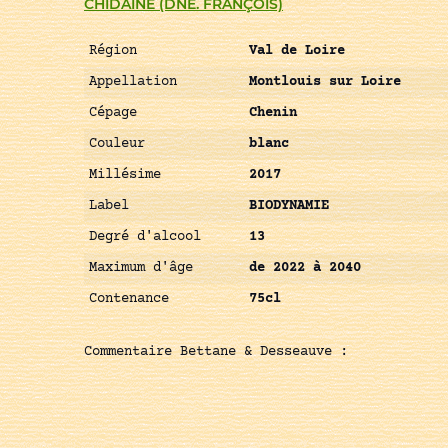
CHIDAINE (DNE. FRANÇOIS)
Région
Val de Loire
Appellation
Montlouis sur Loire
Cépage
Chenin
Couleur
blanc
Millésime
2017
Label
BIODYNAMIE
Degré d'alcool
13
Maximum d'âge
de 2022 à 2040
Contenance
75cl
Commentaire Bettane & Desseauve :