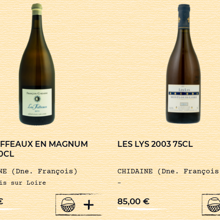
UFFEAUX EN MAGNUM
LES LYS 2003 75CL
50CL
NE (Dne. François)
CHIDAINE (Dne. François
is sur Loire
-
+
€
85,00
€