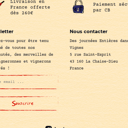
Livraison en
Paiement séc
France offerte
par CB
dès 260€
letter
Nous contacter
ez-vous pour être tenu
Des journées Entières dan
mé de toutes nos
Vignes
autés, des merveilles de
5 rue Saint-Esprit
igneronnes et vignerons
43 160 La Chaise-Dieu
rés !
France