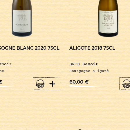
OGNE BLANC 2020 75CL
ALIGOTE 2018 75CL
enoit
ENTE Benoit
ne
Bourgogne aligoté
+
€
60,00
€