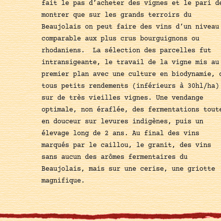
fait le pas d’acheter des vignes et le pari d
montrer que sur les grands terroirs du
Beaujolais on peut faire des vins d’un niveau
comparable aux plus crus bourguignons ou
rhodaniens. La sélection des parcelles fut
intransigeante, le travail de la vigne mis au
premier plan avec une culture en biodynamie, 
tous petits rendements (inférieurs à 30hl/ha)
sur de très vieilles vignes. Une vendange
optimale, non éraflée, des fermentations tout
en douceur sur levures indigènes, puis un
élevage long de 2 ans. Au final des vins
marqués par le caillou, le granit, des vins
sans aucun des arômes fermentaires du
Beaujolais, mais sur une cerise, une griotte
magnifique.