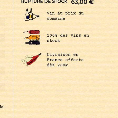
63,00
€
RUPTURE DE STOCK
Vin au prix du
domaine
100% des vins en
stock
Livraison en
France offerte
dès 260€
de