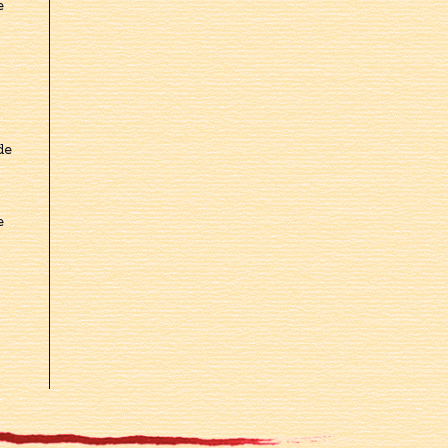
e
de
e