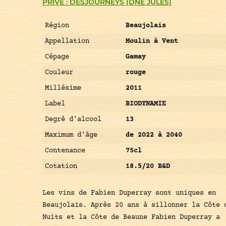
PRIVÉ : DESJOURNEYS (DNE JULES)
Région
Beaujolais
Appellation
Moulin à Vent
Cépage
Gamay
Couleur
rouge
Millésime
2011
Label
BIODYNAMIE
Degré d'alcool
13
Maximum d'âge
de 2022 à 2040
Contenance
75cl
Cotation
18.5/20 B&D
Les vins de Fabien Duperray sont uniques en
Beaujolais. Après 20 ans à sillonner la Côte 
Nuits et la Côte de Beaune Fabien Duperray a