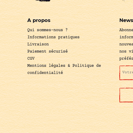
A propos
News
Qui sommes-nous ?
Abonn
Informations pratiques
infor
Livraison
nouve
Paiement sécurisé
nos v
CGV
préfé
Mentions légales & Politique de
confidentialité