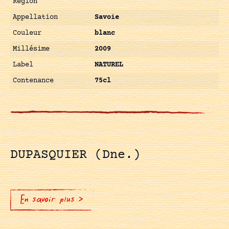
Région
Appellation
Savoie
Couleur
blanc
Millésime
2009
Label
NATUREL
Contenance
75cl
DUPASQUIER (Dne.)
En savoir plus >