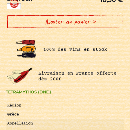
quantité
de
MAVRO
KALAVRYTINO
NATURE
Ajouter au panier >
100% des vins en stock
Livraison en France offerte
dès 260€
TETRAMYTHOS (DNE.)
Région
Grèce
Appellation