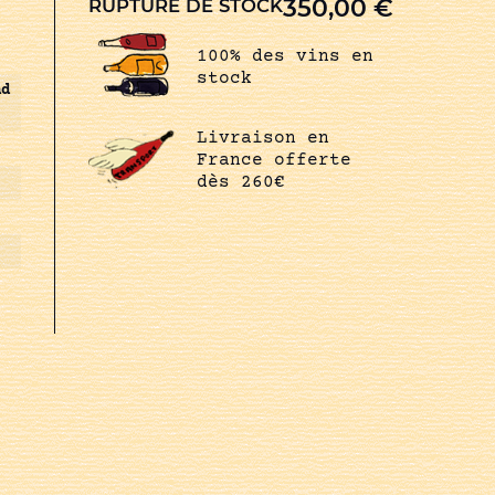
350,00
€
RUPTURE DE STOCK
100% des vins en
stock
nd
Livraison en
France offerte
dès 260€