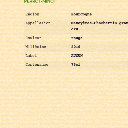
PERROT-MINOT
Région
Bourgogne
Appellation
Mazoyères-Chambertin gra
cru
Couleur
rouge
Millésime
2016
Label
AUCUN
Contenance
75cl