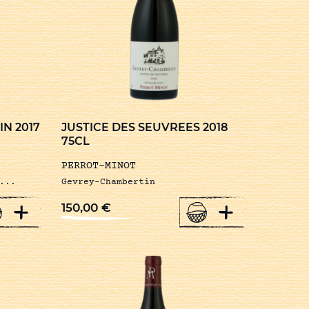
N 2017
JUSTICE DES SEUVREES 2018
75CL
PERROT-MINOT
...
Gevrey-Chambertin
+
+
150,00
€