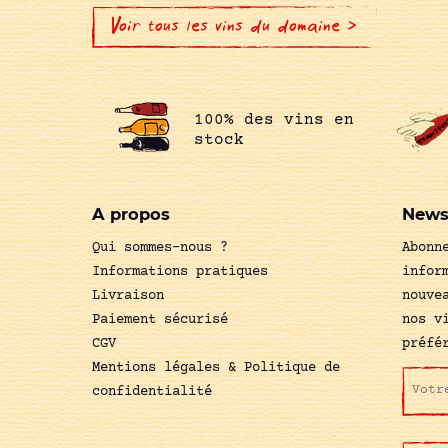
Voir tous les vins du domaine >
100% des vins en
stock
A propos
News
Qui sommes-nous ?
Abonn
Informations pratiques
infor
Livraison
nouve
Paiement sécurisé
nos v
CGV
préfé
Mentions légales & Politique de
confidentialité