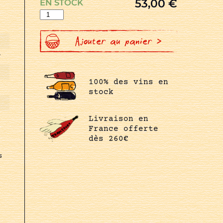
53,00
€
EN STOCK
quantité
de
MILLESIME
EXTRA-
BRUT
Ajouter au panier >
r
100% des vins en
stock
Livraison en
France offerte
dès 260€
s