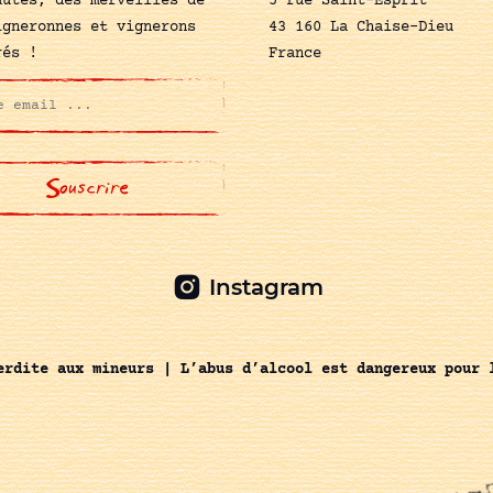
autés, des merveilles de
5 rue Saint-Esprit
igneronnes et vignerons
43 160 La Chaise-Dieu
rés !
France
Instagram
erdite aux mineurs | L’abus d’alcool est dangereux pour 