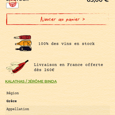
quantité
de
PAPPOU!
A
LA
Ajouter au panier >
PARCELLE
100% des vins en stock
Livraison en France offerte
dès 260€
KALATHAS / JÉRÔME BINDA
Région
Grèce
Appellation