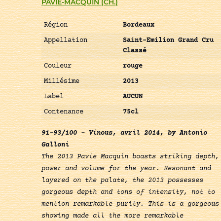
PAVIE-MACQUIN (CH.)
Région
Bordeaux
Appellation
Saint-Emilion Grand Cru
Classé
Couleur
rouge
Millésime
2013
Label
AUCUN
Contenance
75cl
91-93/100 – Vinous, avril 2014, by Antonio
Galloni
The 2013 Pavie Macquin boasts striking depth,
power and volume for the year. Resonant and
layered on the palate, the 2013 possesses
gorgeous depth and tons of intensity, not to
mention remarkable purity. This is a gorgeous
showing made all the more remarkable