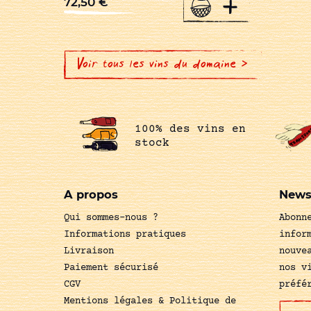
+
72,50
€
Voir tous les vins du domaine >
100% des vins en
stock
A propos
News
Qui sommes-nous ?
Abonn
Informations pratiques
infor
Livraison
nouve
Paiement sécurisé
nos v
CGV
préfé
Mentions légales & Politique de