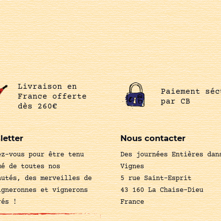
Livraison en
Paiement séc
France offerte
par CB
dès 260€
letter
Nous contacter
ez-vous pour être tenu
Des journées Entières dan
mé de toutes nos
Vignes
autés, des merveilles de
5 rue Saint-Esprit
igneronnes et vignerons
43 160 La Chaise-Dieu
rés !
France