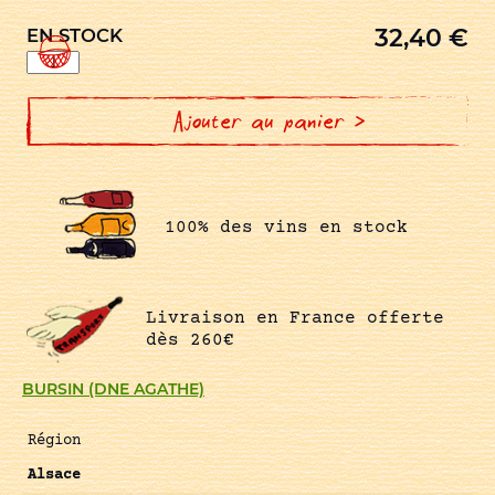
32,40
€
EN STOCK
quantité
de
PINOT
GRIS
GRAND
Ajouter au panier >
CRU
ZINNKOEPFLE
100% des vins en stock
Livraison en France offerte
dès 260€
BURSIN (DNE AGATHE)
Région
Alsace