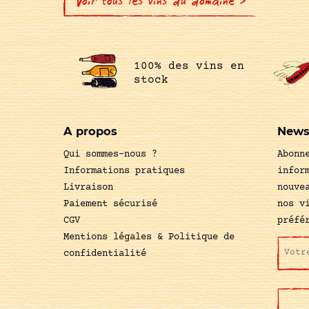
Voir tous les vins du domaine >
100% des vins en
stock
A propos
News
Qui sommes-nous ?
Abonn
Informations pratiques
infor
Livraison
nouve
Paiement sécurisé
nos v
CGV
préfé
Mentions légales & Politique de
confidentialité