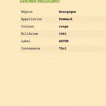
GENTNER (NÉGOCIANT)
Région
Bourgogne
Appellation
Pommard
Couleur
rouge
Millésime
1961
Label
AUCUN
Contenance
75cl