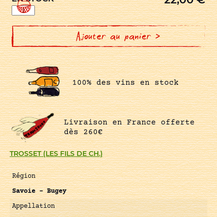
quantité
de
PRESTIGE
DES
ARPENTS
Ajouter au panier >
100% des vins en stock
Livraison en France offerte
dès 260€
TROSSET (LES FILS DE CH.)
Région
Savoie – Bugey
Appellation