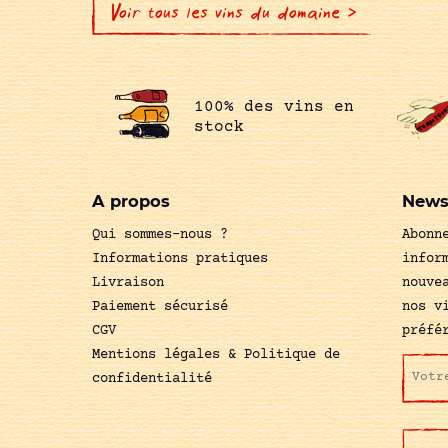
Voir tous les vins du domaine >
100% des vins en
stock
A propos
News
Qui sommes-nous ?
Abonn
Informations pratiques
infor
Livraison
nouve
Paiement sécurisé
nos v
CGV
préfé
Mentions légales & Politique de
confidentialité