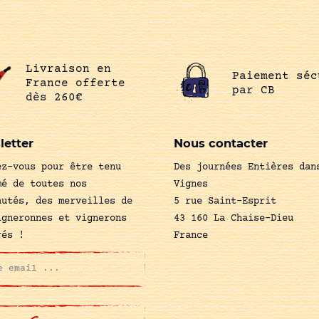
Livraison en
Paiement séc
France offerte
par CB
dès 260€
letter
Nous contacter
ez-vous pour être tenu
Des journées Entières dan
mé de toutes nos
Vignes
autés, des merveilles de
5 rue Saint-Esprit
igneronnes et vignerons
43 160 La Chaise-Dieu
rés !
France