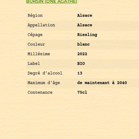
BURSIN (DNE AGATHE)
Région
Alsace
Appellation
Alsace
Cépage
Riesling
Couleur
blanc
Millésime
2022
Label
BIO
Degré d'alcool
13
Maximum d'âge
de maintenant à 2040
Contenance
75cl