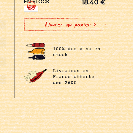
18,40
€
EN STOCK
quantité
de
RIESLING
BOLLENBERG
Ajouter au panier >
100% des vins en
stock
Livraison en
France offerte
dès 260€